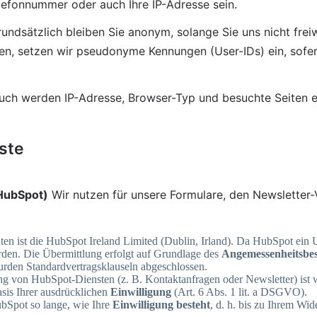
lefonnummer oder auch Ihre IP-Adresse sein.
rundsätzlich bleiben Sie anonym, solange Sie uns nicht frei
en, setzen wir pseudonyme Kennungen (User-IDs) ein, sofern 
uch werden IP-Adresse, Browser-Typ und besuchte Seiten er
ste
HubSpot)
 Wir nutzen für unsere Formulare, den Newsletter
en ist die HubSpot Ireland Limited (Dublin, Irland). Da HubSpot ein
rden. Die Übermittlung erfolgt auf Grundlage des
Angemessenheitsbes
wurden Standardvertragsklauseln abgeschlossen.
ng von HubSpot-Diensten (z. B. Kontaktanfragen oder Newsletter) ist w
sis Ihrer ausdrücklichen
Einwilligung
(Art. 6 Abs. 1 lit. a DSGVO).
ubSpot so lange, wie Ihre
Einwilligung besteht
, d. h. bis zu Ihrem Wi