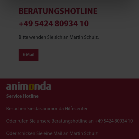
eigenen Zwecken (z.B. Produktverbesserungen,
BERATUNGSHOTLINE
Marktverhaltensanalysen) verarbeiten darf.
+49 5424 80934 10
Bitte wenden Sie sich an Martin Schulz.
E-Mail
Service Hotline
Besuchen Sie das
animonda Hilfecenter
Oder rufen Sie unsere Beratungshotline an
+49 5424 80934 10
Oder schicken Sie eine Mail an
Martin Schulz