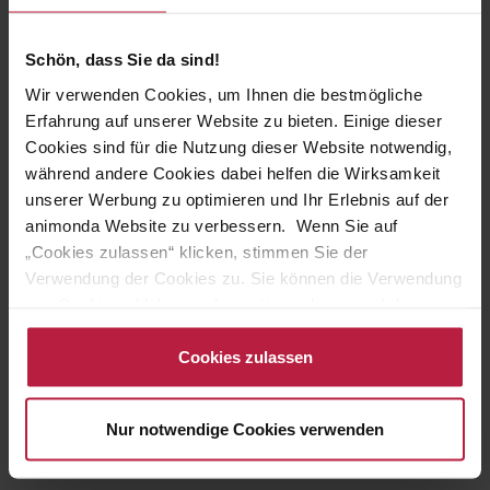
Schön, dass Sie da sind!
Wir verwenden Cookies, um Ihnen die bestmögliche
Erfahrung auf unserer Website zu bieten. Einige dieser
Cookies sind für die Nutzung dieser Website notwendig,
während andere Cookies dabei helfen die Wirksamkeit
unserer Werbung zu optimieren und Ihr Erlebnis auf der
JETZT REGISTRIEREN ALS
animonda Website zu verbessern. Wenn Sie auf
„Cookies zulassen“ klicken, stimmen Sie der
- ZÜCHTER -
Verwendung der Cookies zu. Sie können die Verwendung
von Cookies ablehnen oder später jederzeit auf der
ICH BIN KEIN PROFI
Datenschutzseite
ändern/widerrufen oder auf das
... möchte aber animonda Produkte kaufen.
Cookiebot-Logo am linken unteren Bildrand klicken. Mit
Cookies zulassen
Klick auf „Cookies zulassen“ erteilen Sie Ihre Einwilligung
auch in die Weitergabe über Ihr Verhalten in unserem
zum animonda Shop
Nur notwendige Cookies verwenden
Shop an unseren Partner, die shopware AG (Ebbinghoff
10, 48624 Schöppingen, Deutschland), die diese Daten
Ihnen nicht persönlich zuordnen kann, sie aber zu