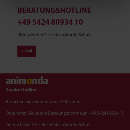
eigenen Zwecken (z.B. Produktverbesserungen,
BERATUNGSHOTLINE
Marktverhaltensanalysen) verarbeiten darf.
+49 5424 80934 10
Bitte wenden Sie sich an Martin Schulz.
E-Mail
Service Hotline
Besuchen Sie das
animonda Hilfecenter
Oder rufen Sie unsere Beratungshotline an
+49 5424 80934 10
Oder schicken Sie eine Mail an
Martin Schulz