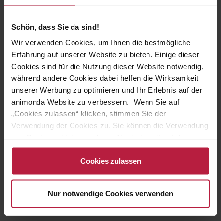
Schön, dass Sie da sind!
Wir verwenden Cookies, um Ihnen die bestmögliche
Erfahrung auf unserer Website zu bieten. Einige dieser
Cookies sind für die Nutzung dieser Website notwendig,
während andere Cookies dabei helfen die Wirksamkeit
unserer Werbung zu optimieren und Ihr Erlebnis auf der
JETZT REGISTRIEREN ALS
animonda Website zu verbessern. Wenn Sie auf
„Cookies zulassen“ klicken, stimmen Sie der
- ZÜCHTER -
Verwendung der Cookies zu. Sie können die Verwendung
von Cookies ablehnen oder später jederzeit auf der
ICH BIN KEIN PROFI
Datenschutzseite
ändern/widerrufen oder auf das
... möchte aber animonda Produkte kaufen.
Cookiebot-Logo am linken unteren Bildrand klicken. Mit
Cookies zulassen
Klick auf „Cookies zulassen“ erteilen Sie Ihre Einwilligung
auch in die Weitergabe über Ihr Verhalten in unserem
zum animonda Shop
Nur notwendige Cookies verwenden
Shop an unseren Partner, die shopware AG (Ebbinghoff
10, 48624 Schöppingen, Deutschland), die diese Daten
Ihnen nicht persönlich zuordnen kann, sie aber zu