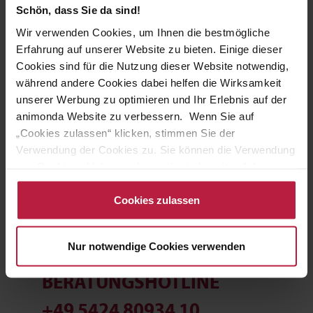
Schön, dass Sie da sind!
Wir verwenden Cookies, um Ihnen die bestmögliche
Erfahrung auf unserer Website zu bieten. Einige dieser
Cookies sind für die Nutzung dieser Website notwendig,
während andere Cookies dabei helfen die Wirksamkeit
JETZT REGISTRIEREN ALS
unserer Werbung zu optimieren und Ihr Erlebnis auf der
animonda Website zu verbessern. Wenn Sie auf
- ZÜCHTER -
„Cookies zulassen“ klicken, stimmen Sie der
Verwendung der Cookies zu. Sie können die Verwendung
ICH BIN KEIN PROFI
von Cookies ablehnen oder später jederzeit auf der
... möchte aber animonda Produkte kaufen.
Datenschutzseite
ändern/widerrufen oder auf das
Cookiebot-Logo am linken unteren Bildrand klicken. Mit
Cookies zulassen
zum animonda Shop
Klick auf „Cookies zulassen“ erteilen Sie Ihre Einwilligung
auch in die Weitergabe über Ihr Verhalten in unserem
Nur notwendige Cookies verwenden
Shop an unseren Partner, die shopware AG (Ebbinghoff
10, 48624 Schöppingen, Deutschland), die diese Daten
BERATUNGSHOTLINE
Ihnen nicht persönlich zuordnen kann, sie aber zu
eigenen Zwecken (z.B. Produktverbesserungen,
+49 5424 80934 10